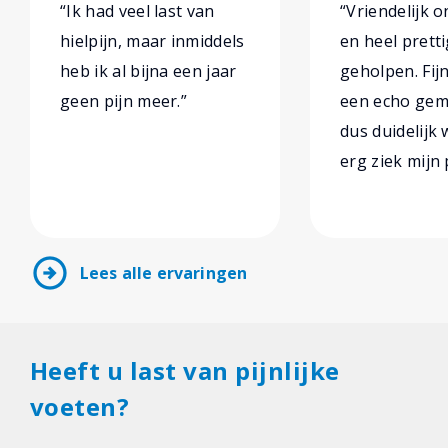
“Ik had veel last van
“Vriendelijk 
hielpijn, maar inmiddels
en heel prett
heb ik al bijna een jaar
geholpen. Fijn
geen pijn meer.”
een echo gema
dus duidelijk
erg ziek mijn 
arrow_circle_right
Lees alle ervaringen
Heeft u last van pijnlijke
voeten?