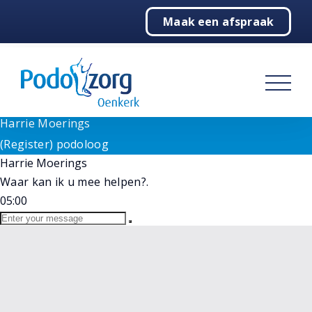
Need help? Let's Chat
Maak een afspraak
1
Home
Goedemiddag!
Wij staan voor u klaar bij vragen. Selecteer hieronder
Podologie
onze medewerker.
(Register) podoloog
Behandelingen
Harrie Moerings
Online
Harrie Moerings
Over ons
(Register) podoloog
Harrie Moerings
Contact
Waar kan ik u mee helpen?.
05:00