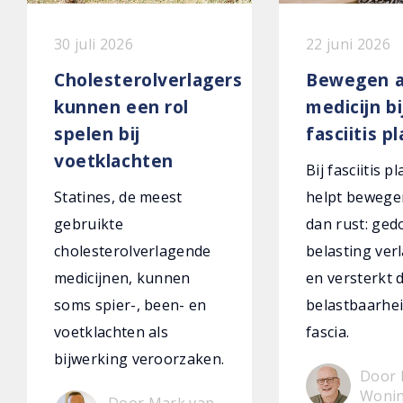
30 juli 2026
22 juni 2026
Cholesterolverlagers
Bewegen a
kunnen een rol
medicijn bi
spelen bij
fasciitis p
voetklachten
Bij fasciitis p
Statines, de meest
helpt bewege
gebruikte
dan rust: ged
cholesterolverlagende
belasting verl
medicijnen, kunnen
en versterkt 
soms spier-, been- en
belastbaarhei
voetklachten als
fascia.
bijwerking veroorzaken.
Door 
Woni
Door Mark van