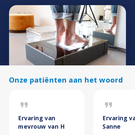
Onze patiënten aan het woord
format_quote
format_quote
Ervaring van
Ervaring v
mevrouw van H
Sanne