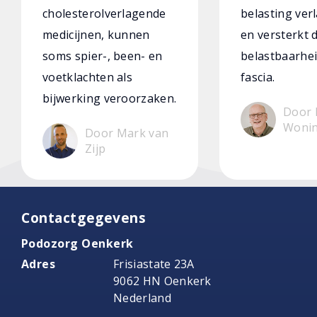
cholesterolverlagende
belasting verl
medicijnen, kunnen
en versterkt 
soms spier-, been- en
belastbaarhei
voetklachten als
fascia.
bijwerking veroorzaken.
Door 
Woni
Door Mark van
Zijp
Contactgegevens
Podozorg Oenkerk
Adres
Frisiastate 23A
9062 HN Oenkerk
Nederland