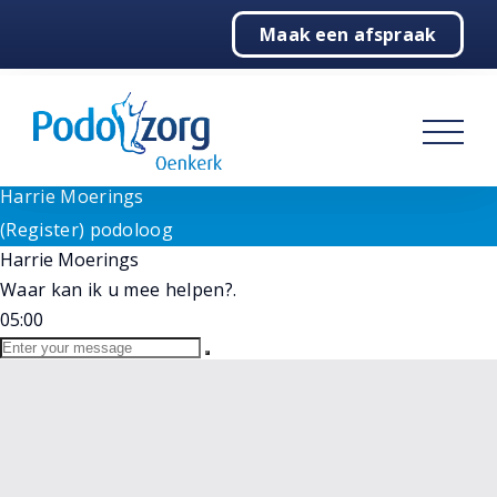
Need help? Let's Chat
Maak een afspraak
1
Home
Goedenavond!
Wij staan voor u klaar bij vragen. Selecteer hieronder
Podologie
onze medewerker.
(Register) podoloog
Behandelingen
Harrie Moerings
Online
Harrie Moerings
Over ons
(Register) podoloog
Harrie Moerings
Contact
Waar kan ik u mee helpen?.
05:00