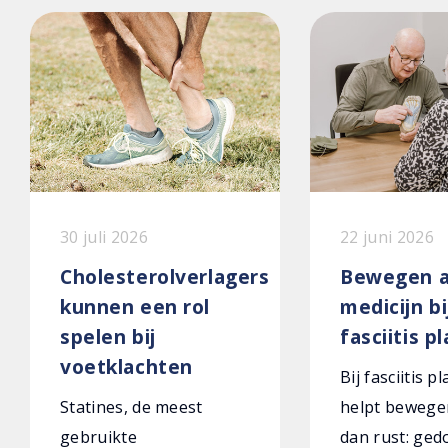
30 juli 2026
22 juni 2026
Cholesterolverlagers
Bewegen a
kunnen een rol
medicijn bi
spelen bij
fasciitis p
voetklachten
Bij fasciitis p
Statines, de meest
helpt bewege
gebruikte
dan rust: ged