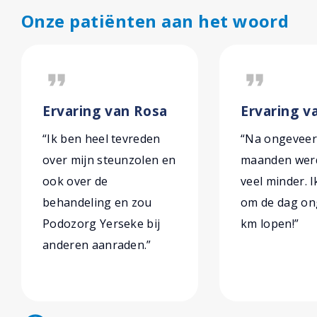
Onze patiënten aan het woord
format_quote
format_quote
Ervaring van Rosa
Ervaring v
“Ik ben heel tevreden
“Na ongeveer
over mijn steunzolen en
maanden werd
ook over de
veel minder. 
behandeling en zou
om de dag on
Podozorg Yerseke bij
km lopen!”
anderen aanraden.”