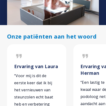
Onze patiënten aan het woord
format_quote
format_quote
Ervaring van Laura
Ervaring v
Herman
“Voor mij is dit de
“Een lastig te
eerste keer dat ik bij
kwaal waar d
het vernieuwen van
podoloog net
steunzolen echt baat
aandacht aan
heb en verbetering