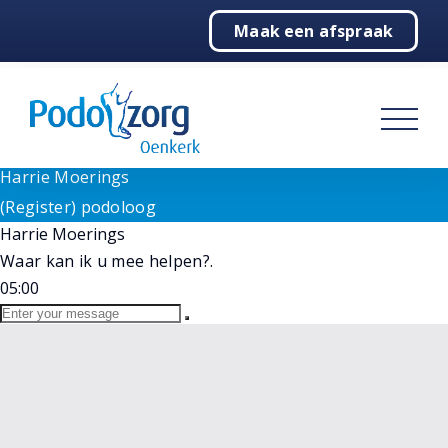
Need help? Let's Chat
Maak een afspraak
1
Home
Goedemorgen!
Wij staan voor u klaar bij vragen. Selecteer hieronder
Podologie
onze medewerker.
(Register) podoloog
Behandelingen
Harrie Moerings
Online
Harrie Moerings
Over ons
(Register) podoloog
Harrie Moerings
Contact
Waar kan ik u mee helpen?.
05:00