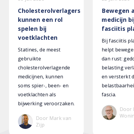
Cholesterolverlagers
Bewegen a
kunnen een rol
medicijn bi
spelen bij
fasciitis p
voetklachten
Bij fasciitis p
Statines, de meest
helpt bewege
gebruikte
dan rust: ged
cholesterolverlagende
belasting verl
medicijnen, kunnen
en versterkt 
soms spier-, been- en
belastbaarhei
voetklachten als
fascia.
bijwerking veroorzaken.
Door 
Woni
Door Mark van
Zijp