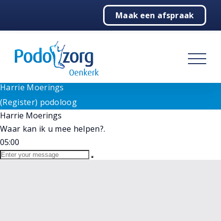
Need help? Let's Chat
Maak een afspraak
1
Home
Goedemorgen!
Wij staan voor u klaar bij vragen. Selecteer hieronder
Podologie
onze medewerker.
(Register) podoloog
Behandelingen
Harrie Moerings
Online
Harrie Moerings
Over ons
(Register) podoloog
Harrie Moerings
Contact
Waar kan ik u mee helpen?.
05:00