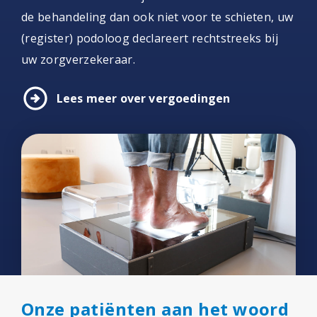
de behandeling dan ook niet voor te schieten, uw
(register) podoloog declareert rechtstreeks bij
uw zorgverzekeraar.
arrow_circle_right
Lees meer over vergoedingen
Onze patiënten aan het woord