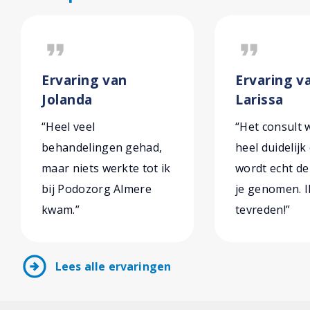
format_quote
format_quote
Ervaring van
Ervaring v
Jolanda
Larissa
“Heel veel
“Het consult w
behandelingen gehad,
heel duidelijk
maar niets werkte tot ik
wordt echt de 
bij Podozorg Almere
je genomen. I
kwam.”
tevreden!”
arrow_circle_right
Lees alle ervaringen