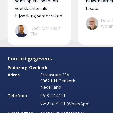
soms spier-, been- en
belastbaarhei
voetklachten als
fascia.
bijwerking veroorzaken.
Door 
Woni
Door Mark van
Zijp
Contactgegevens
Podozorg Oenkerk
Adres
Frisiastate 23A
9062 HN Oenkerk
Nederland
Telefoon
06-31214111
06-31214111
(WhatsApp)