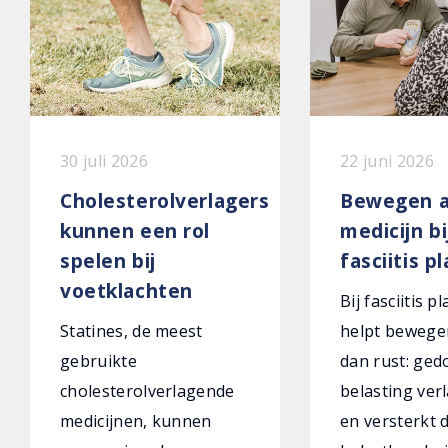
30 juli 2026
22 juni 2026
Cholesterolverlagers
Bewegen a
kunnen een rol
medicijn bi
spelen bij
fasciitis p
voetklachten
Bij fasciitis p
Statines, de meest
helpt bewege
gebruikte
dan rust: ged
cholesterolverlagende
belasting verl
medicijnen, kunnen
en versterkt 